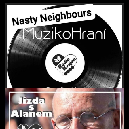
POŘAD: MuzikoHraní *32