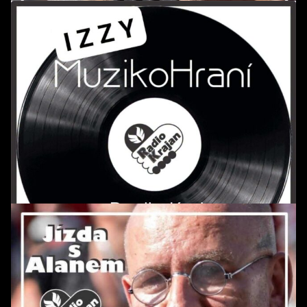
POŘAD: MuzikoHraní *31