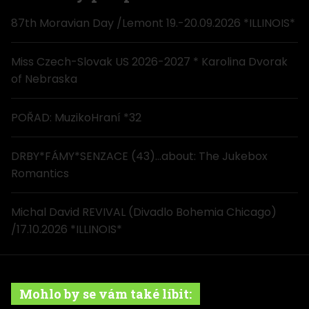
87th Moravian Day /Lemont 19.-20.09.2026 *ILLINOIS*
Miss Czech-Slovak US 2026-2027 * Karolina Dvorak
of Nebraska
POŘAD: MuzikoHraní *32
DRBY*FÁMY*SENZACE (43)…about: The Jukebox
Romantics
Michal David REVIVAL (Divadlo Bohemia Chicago)
/17.10.2026 *ILLINOIS*
Mohlo by se vám také líbit: