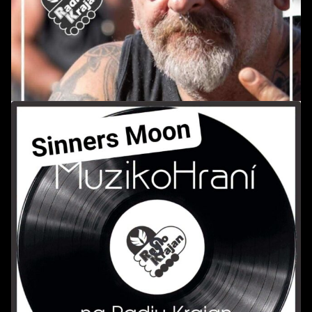
POŘAD: Jízda s Alanem *164
POŘAD: MuzikoHraní *30