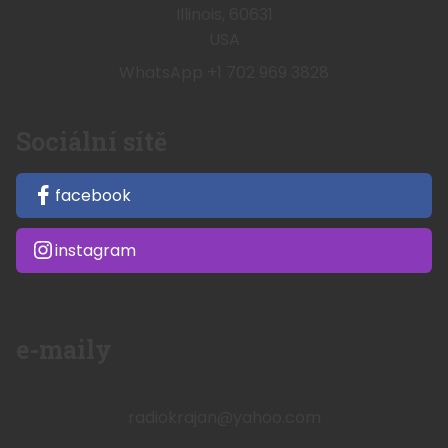
Illinois, 60631
USA
WhatsApp +1 702 969 3828
Sociální sítě
facebook
instagram
e-maily
radiokrajan@yahoo.com