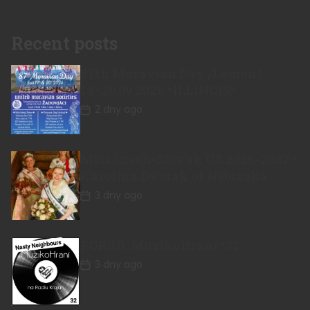
Recent posts
87th Moravian Day /Lemont
19.-20.09.2026 *ILLINOIS*
2 dny ago
Miss Czech-Slovak US 2026-2027 *
Karolina Dvorak of Nebraska
3 dny ago
POŘAD: MuzikoHraní *32
3 dny ago