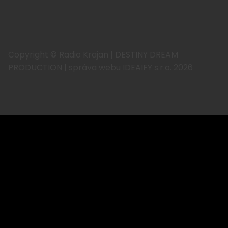
Copyright © Radio Krajan | DESTINY DREAM
PRODUCTION | správa webu IDEAIFY s.r.o. 2026