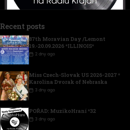
Recent posts
87th Moravian Day /Lemont
19.-20.09.2026 *ILLINOIS*
2 dny ago
Miss Czech-Slovak US 2026-2027 *
Karolina Dvorak of Nebraska
3 dny ago
POŘAD: MuzikoHraní *32
3 dny ago