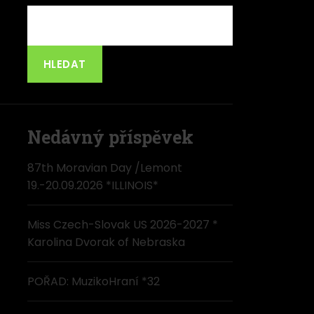
HLEDAT
Nedávný příspěvek
87th Moravian Day /Lemont
19.-20.09.2026 *ILLINOIS*
Miss Czech-Slovak US 2026-2027 *
Karolina Dvorak of Nebraska
POŘAD: MuzikoHraní *32