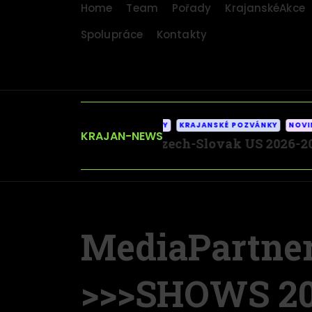
Home
Team
Pořady
KrajanskéAkce
Spolupráce
Kontakty
AKTUALITY
KRAJANSKÉ POZVÁNKY
NOVINKY
KRAJAN-NEWS
Miss Czech-Slovak US 2026-2027 * Karoli
MediaPartner:
>>>SHOWS 20