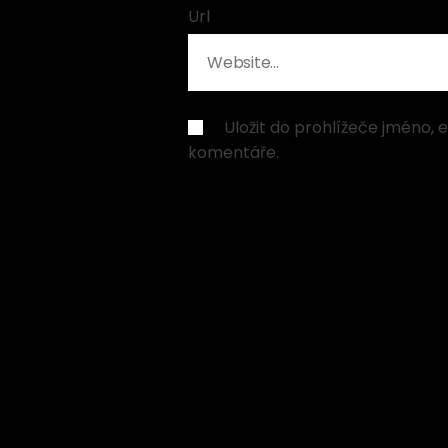
Url
Uložit do prohlížeče jméno,
komentáře.