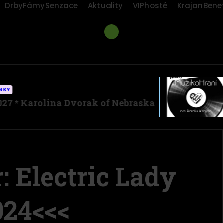
DrbyFámySenzace
Aktuality
VIPhosté
KrajanBenef
AKTUALITY
na Dvorak of Nebraska
POŘAD: M
 Electric Lady
24<<<