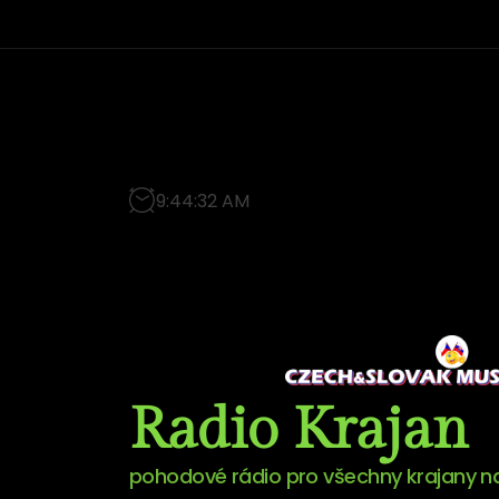
9
:
44
:
34
AM
Radio Krajan
pohodové rádio pro všechny krajany 