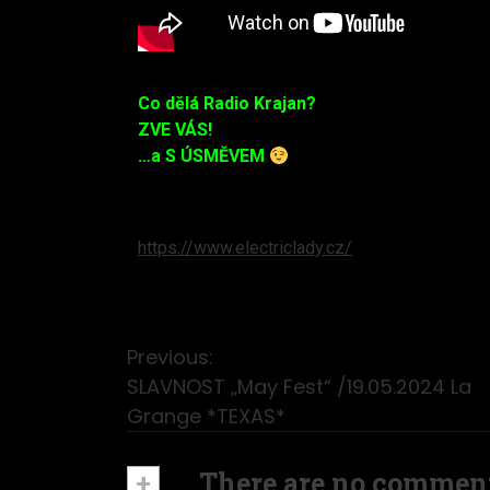
Co dělá Radio Krajan?
ZVE VÁS!
…a S ÚSMĚVEM
https://www.electriclady.cz/
Previous:
SLAVNOST „May Fest“ /19.05.2024 La
Grange *TEXAS*
+
There are no commen