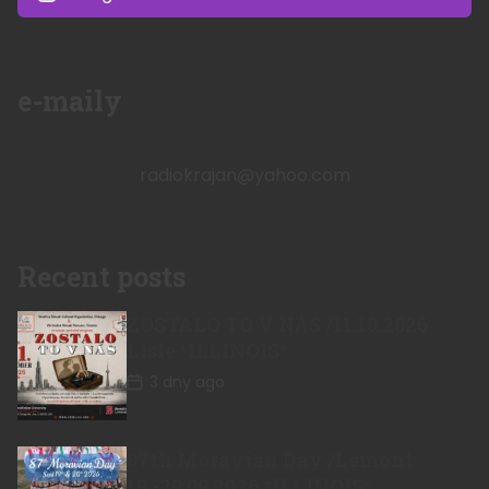
e-maily
radiokrajan@yahoo.com
Recent posts
ZOSTALO TO V NÁS /11.10.2026
Lisle *ILLINOIS*
3 dny ago
87th Moravian Day /Lemont
19.-20.09.2026 *ILLINOIS*