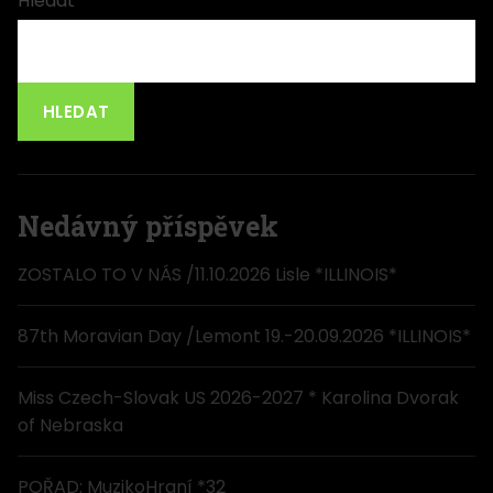
Hledat
HLEDAT
Nedávný příspěvek
ZOSTALO TO V NÁS /11.10.2026 Lisle *ILLINOIS*
87th Moravian Day /Lemont 19.-20.09.2026 *ILLINOIS*
Miss Czech-Slovak US 2026-2027 * Karolina Dvorak
of Nebraska
POŘAD: MuzikoHraní *32