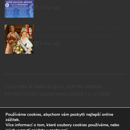
3 dny ago
Miss Czech-Slovak US 2026-2027 *
Karolina Dvorak of Nebraska
4 dny ago
Copyright © Radio Krajan | DESTINY DREAM
PRODUCTION | správa webu IDEAIFY s.r.o. 2026
Používáme cookies, abychom vám poskytli nejlepší online
zážitek.
Více informací o tom, které soubory cookies používáme, nebo