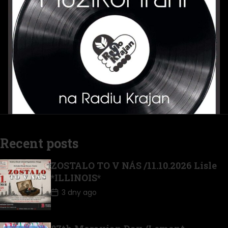
POŘAD: MuzikoHraní *30
Recent posts
ZOSTALO TO V NÁS /11.10.2026 Lisle
*ILLINOIS*
3 dny ago