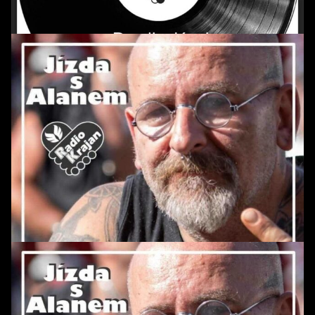
POŘAD: MuzikoHraní *32
POŘAD: Jízda s Alanem *166