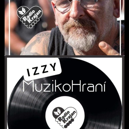
POŘAD: Jízda s Alanem *165