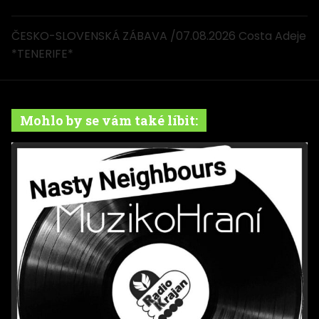
ČESKO-SLOVENSKÁ ZÁBAVA /07.08.2026 Costa Adeje
*TENERIFE*
Mohlo by se vám také líbit: