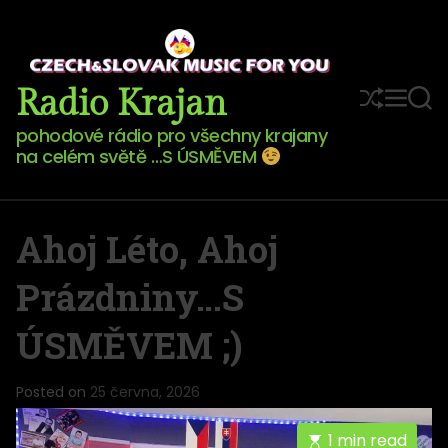
Radio Krajan
pohodové rádio pro všechny krajany
na celém světě …S ÚSMĚVEM
Ahoj Léto, Ahoj
Prázdniny…S
ÚSMĚVEM ;)
Posted on
25 června, 2026
1 min read