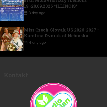
87th Moravian Day /Lemont
19.-20.09.2026 *ILLINOIS*
3 dny ago
Miss Czech-Slovak US 2026-2027 *
Karolina Dvorak of Nebraska
4 dny ago
Kontakt