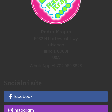
Radio Krajan
5932 N Northwest Hwy
Chicago
Illinois, 60631
USA
WhatsApp +1 702 969 3828
Sociální sítě
facebook
instagram