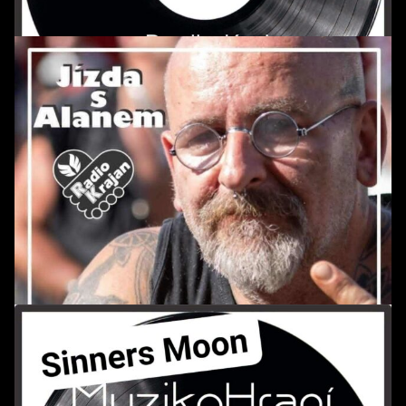
POŘAD: MuzikoHraní *31
POŘAD: Jízda s Alanem *164